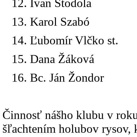
12. Ivan Stodola
13. Karol Szabó
14. Ľubomír Vlčko st.
15. Dana Žáková
16. Bc. Ján Žondor
Činnosť nášho klubu v rok
šľachtením holubov rysov, 