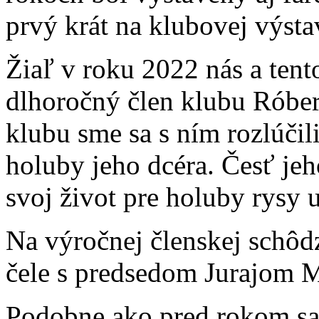
prvý krát na klubovej výsta
Žiaľ v roku 2022 nás a tent
dlhoročný člen klubu Róber
klubu sme sa s ním rozlúčil
holuby jeho dcéra. Česť jeh
svoj život pre holuby rysy u
Na výročnej členskej schôd
čele s predsedom Jurajom
Podobne ako pred rokom sa n