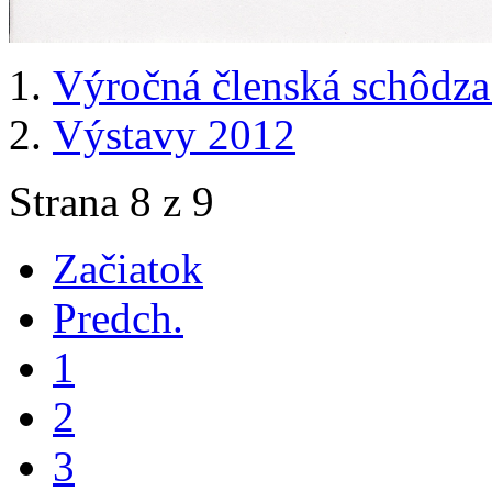
Výročná členská schôdz
Výstavy 2012
Strana 8 z 9
Začiatok
Predch.
1
2
3