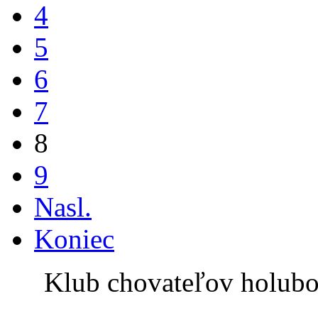
4
5
6
7
8
9
Nasl.
Koniec
Klub chovateľov holub