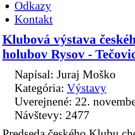
Odkazy
Kontakt
Klubová výstava české
holubov Rysov - Tečovi
Napísal:
Juraj Moško
Kategória:
Výstavy
Uverejnené: 22. novemb
Návštevy: 2477
Predseda českého Klubu ch